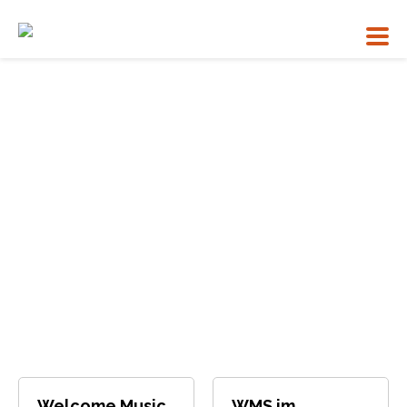
Bildersammlung
Welcome Music
WMS im