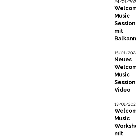
24/01/20
Welco
Music
Session
mit
Balkan
15/01/202
Neues
Welco
Music
Session
Video
13/01/202
Welco
Music
Worksh
mit