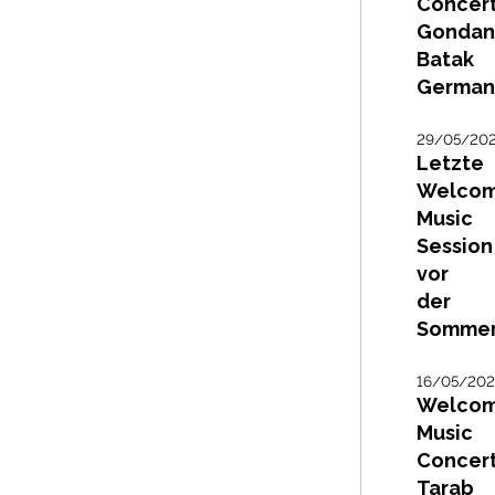
Concert
Gonda
Batak
German
29/05/20
Letzte
Welco
Music
Session
vor
der
Sommer
16/05/20
Welco
Music
Concert
Tarab