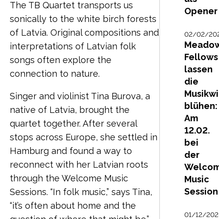
The TB Quartet transports us
Opener
sonically to the white birch forests
of Latvia. Original compositions and
02/02/20
Meadow
interpretations of Latvian folk
Fellows
songs often explore the
lassen
connection to nature.
die
Musikw
Singer and violinist Tina Burova, a
blühen:
native of Latvia, brought the
Am
quartet together. After several
12.02.
stops across Europe, she settled in
bei
Hamburg and found a way to
der
reconnect with her Latvian roots
Welco
through the Welcome Music
Music
Session
Sessions. “In folk music,” says Tina,
“it’s often about home and the
01/12/202