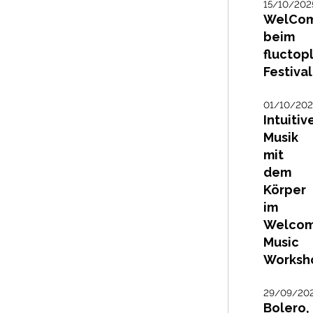
15/10/202
WelCo
beim
fluctop
Festival
01/10/202
Intuitiv
Musik
mit
dem
Körper
im
Welco
Music
Worksh
29/09/20
Bolero,