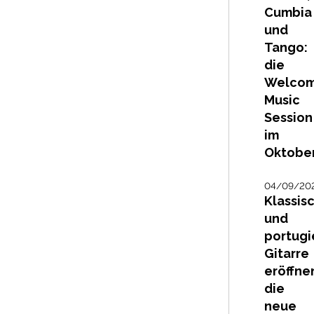
Cumbia
und
Tango:
die
Welco
Music
Session
im
Oktobe
04/09/20
Klassis
und
portugi
Gitarre
eröffne
die
neue