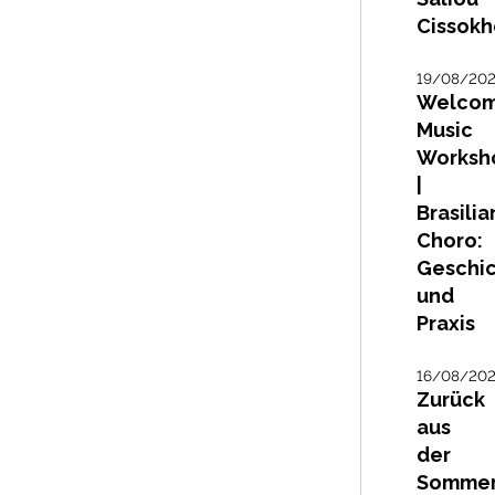
Cissokh
19/08/20
Welco
Music
Worksh
|
Brasilia
Choro:
Geschi
und
Praxis
16/08/20
Zurück
aus
der
Sommer