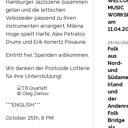
WELCO
Hamburger Jazzszene zusammen
MUSIC
getan und die lettischen
WORKS
Volkslieder passend zu ihren
am
Instrumenten arrangiert. Milena
11.04.2
Hoge spielt Harfe, Alex Petratos
Drums und Erik Konertz Posaune.
23/02/20
Folk
Eintritt frei, Spenden willkommen.
aus
Nord-
Wir danken der Postcode Lotterie
und
für ihre Unterstützung!
Südamer
Irland
und
© Oleg Zernov
der
***ENGLISH***
Andenr
Folk
October 25th, 8 PM
Bridge
als