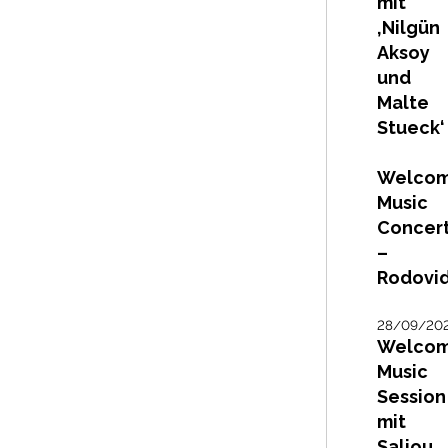
mit
‚Nilgün
Aksoy
und
Malte
Stueck‘
Welco
Music
Concer
–
Rodovi
28/09/20
Welco
Music
Session
mit
Saliou