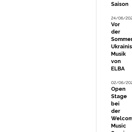
Saison
24/06/20
Vor
der
Sommer
Ukraini
Musik
von
ELBA
02/06/20
Open
Stage
bei
der
Welco
Music