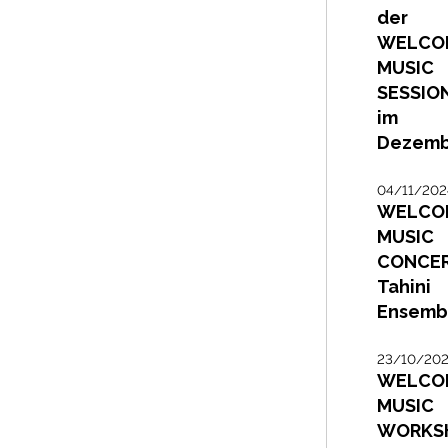
der
WELCO
MUSIC
SESSIO
im
Dezemb
04/11/202
WELCO
MUSIC
CONCER
Tahini
Ensemb
23/10/20
WELCO
MUSIC
WORKS