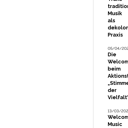
traditio
Musik
als
dekolon
Praxis
05/04/20
Die
Welco
beim
Aktions
„Stimm
der
Vielfalt
13/03/20
Welco
Music