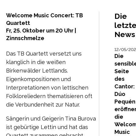
Die
Welcome Music Concert: TB
Quartett
letzt
Fr, 25. Oktober um 20 Uhr |
News
Zinnschmelze
12/05/20
Das TB Quartett versetzt uns
Die
klanglich in die weißen
sensibl
Birkenwälder Lettlands.
Seite
des
Eigenkompositionen und
Cantor:
Interpretationen von lettischen
Dúo
Folkloreliedern thematisieren oft
Pequén
die Verbundenheit zur Natur.
eröffne
die
Sängerin und Geigerin Tina Burova
Welco
ist gebürtige Lettin und hat das
Music
Quartett zusammen gebracht.