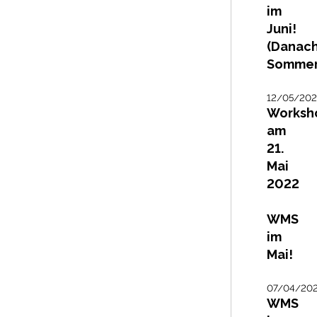
im
Juni!
(Danac
Sommer
12/05/20
Worksh
am
21.
Mai
2022
WMS
im
Mai!
07/04/20
WMS