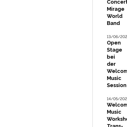
Concert
Mirage
World
Band
13/06/20
Open
Stage
bei
der
Welco
Music
Session
14/05/20
Welco
Music
Worksh
Trans-