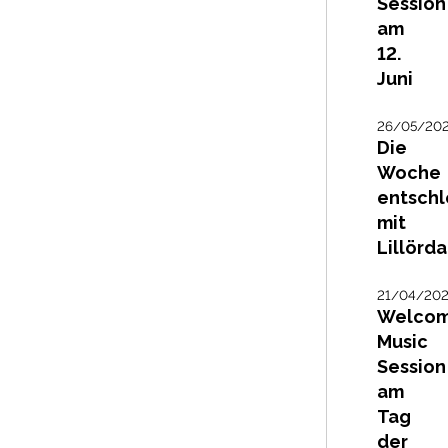
Session
am
12.
Juni
26/05/20
Die
Woche
entschl
mit
Lillörd
21/04/20
Welco
Music
Session
am
Tag
der