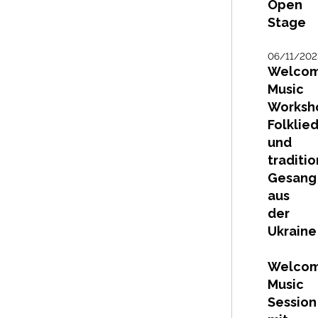
Open
Stage
06/11/202
Welco
Music
Worksh
Folklie
und
traditio
Gesang
aus
der
Ukraine
Welco
Music
Session