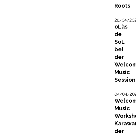
Roots
28/04/20
oLàs
de
SoL
bei
der
Welco
Music
Session
04/04/20
Welco
Music
Worksh
Karawa
der