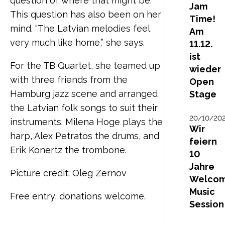
question of where that might be.”
Jam
This question has also been on her
Time!
mind. “The Latvian melodies feel
Am
very much like home,” she says.
11.12.
ist
For the TB Quartet, she teamed up
wieder
with three friends from the
Open
Hamburg jazz scene and arranged
Stage
the Latvian folk songs to suit their
20/10/20
instruments. Milena Hoge plays the
Wir
harp, Alex Petratos the drums, and
feiern
Erik Konertz the trombone.
10
Jahre
Picture credit: Oleg Zernov
Welco
Music
Free entry, donations welcome.
Session