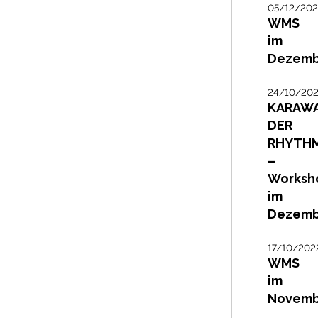
05/12/20
WMS
im
Dezemb
24/10/20
KARAW
DER
RHYTH
–
Worksh
im
Dezemb
17/10/202
WMS
im
Novemb