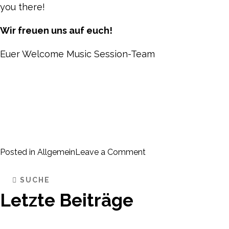
you there!
Wir freuen uns auf euch!
Euer Welcome Music Session-Team
on
Posted in
Allgemein
Leave a Comment
WMS
im
Dezember!
Letzte Beiträge