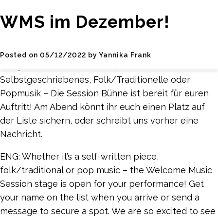
Welcome Music Session | 08.12.2022 | 20:00 –
Monat:
Dezember
WMS im Dezember!
23:00 Uhr | Zinnschmelze
2022
Wir eröffnen die Session mit einem Open Mic!
Posted on
05/12/2022
by
Yannika Frank
Bringt eure Band mit oder spielt solo. Ob
Selbstgeschriebenes, Folk/Traditionelle oder
Popmusik – Die Session Bühne ist bereit für euren
Auftritt! Am Abend könnt ihr euch einen Platz auf
der Liste sichern, oder schreibt uns vorher eine
Nachricht.
ENG: Whether it’s a self-written piece,
folk/traditional or pop music – the Welcome Music
Session stage is open for your performance! Get
your name on the list when you arrive or send a
message to secure a spot. We are so excited to see