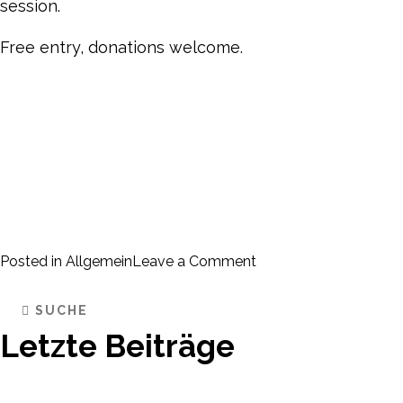
session.
Free entry, donations welcome.
on
Posted in
Allgemein
Leave a Comment
Die
erste
Welcome
Music
Letzte Beiträge
Session
in
2025!