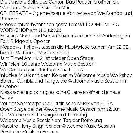
Die sensible Seite des Cantor: Dúo Pequén eröffnen die
Welcome Music Session im Mai
CELEBRATE – 2 gemeinsame Konzerte von WelCombo und
Rodovid
Groove mikrorhythmisch gestalten: WELCOME MUSIC
WORKSHOP am 11.04.2026
Folk aus Nord- und Südamerika, Irland und der Andenregion:
Folk Bridge als Opener
Meadows‘ Fellows lassen die Musikwiese blühen: Am 12.02.
bei der Welcome Music Session
Jam Time! Am 11.12. ist wieder Open Stage
Wir feiern 10 Jahre Welcome Music Session!
WelCombo beim fluctoplasma Festival
Intuitive Musik mit dem Körper im Welcome Music Workshop
Bolero, Cumbia und Tango: die Welcome Music Session im
Oktober
Klassische und portugiesische Gitarre eröffnen die neue
Saison
Vor der Sommerpause: Ukrainische Musik von ELBA
Open Stage bei der Welcome Music Session am 12. Juni
Die Woche entschleunigen mit Lillördag
Welcome Music Session am Tag der Befreiung
Maestro Herry Singh bei der Welcome Music Session
Persische Musik im Februar