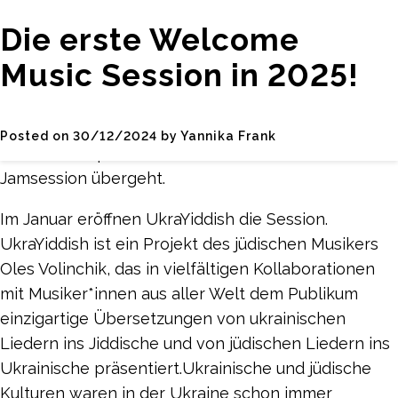
09.01.2024 | 20:00 bis 23:00 Uhr | Zinnschmelze |
Monat:
Dezember
Die erste Welcome
Opener: UkraYiddish
Music Session in 2025!
2024
Bei der Welcome Music Session kommen jeden 2.
Donnerstag im Monat Menschen aus aller Welt
zusammen und teilen ihre Musik. Jede Session wird
Posted on
30/12/2024
by
Yannika Frank
von einem Opener eröffnet, bevor es in die
Jamsession übergeht.
Im Januar eröffnen UkraYiddish die Session.
UkraYiddish ist ein Projekt des jüdischen Musikers
Oles Volinchik, das in vielfältigen Kollaborationen
mit Musiker*innen aus aller Welt dem Publikum
einzigartige Übersetzungen von ukrainischen
Liedern ins Jiddische und von jüdischen Liedern ins
Ukrainische präsentiert.Ukrainische und jüdische
Kulturen waren in der Ukraine schon immer